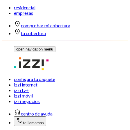
residencial
empresas
comprobar mi cobertura
tu cobertura
open navigation menu
configura tu paquete
izzi internet
izzi tv+
izzi móvil
izzi negocios
centro de ayuda
te llamamos